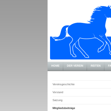
HOME
DER VEREIN
REITEN
F
Vereinsgeschichte
Vorstand
Satzung
Mitgliedsbeiträge