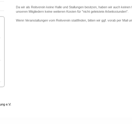
Da wir als Reitverein keine Halle und Stallungen besitzen, haben wir auch keinen 
unseren Mitgliedern keine weiteren Kosten für "nicht geleistete Arbeitsstunden".
Wenn Veranstaltungen vom Reitverein stattfinden, bitten wir ggf. vorab per Mail um
ung e.V.